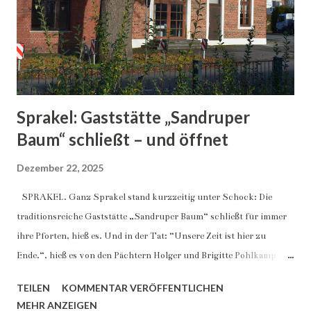
Sprakel: Gaststätte „Sandruper
Baum“ schließt – und öffnet
Dezember 22, 2025
SPRAKEL. Ganz Sprakel stand kurzzeitig unter Schock: Die
traditionsreiche Gaststätte „Sandruper Baum“ schließt für immer
ihre Pforten, hieß es. Und in der Tat: “Unsere Zeit ist hier zu
Ende.“, hieß es von den Pächtern Holger und Brigitte Pohlkamp in
einem emotionalen Facebook-Post: “Nach siebzehn und
TEILEN
KOMMENTAR VERÖFFENTLICHEN
erfolgreichen Jahren heißt es nun Abschied nehmen.“ Mit einem
MEHR ANZEIGEN