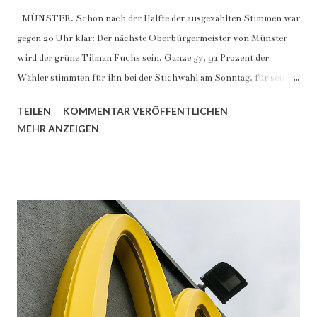
MÜNSTER. Schon nach der Hälfte der ausgezählten Stimmen war
gegen 20 Uhr klar: Der nächste Oberbürgermeister von Münster
wird der grüne Tilman Fuchs sein. Ganze 57, 91 Prozent der
Wähler stimmten für ihn bei der Stichwahl am Sonntag, für seinen
Kontrahenten Georg Lunemann (CDU) votierten 42,09 Prozent
TEILEN
KOMMENTAR VERÖFFENTLICHEN
(vorläufiges amtliches Endergebnis). Vorgänger Markus Lewe
MEHR ANZEIGEN
(rechts) gratulierte Tilman Fuchs (li.) Foto: Stadt Münster. Was
aber will der erste grüne Oberbürgermeister von Münster? Was
sind seine Ziele und Positionen? Wenige Tage vor der Wahl hat das
Tilman Fuchs gegenüber „Münster täglich“ erläutert. Um
Münsters Finanzkollaps zu verhindern, müssen wir in den
kommenden Jahren mehr als bisher Prioritäten setzen.“, betonte er:
“Dabei sind für mich die durch den Rat beschlossenen Ziele der
Stadt handlungsleitend: Klimaneutralität, Mobilität, Wohnen, der
Abbau von Armut und Diskriminierung sowie eine starke
Wirtschaft.“ Apropos Wohnen: Hier ging Tilman Fuchs ins Detail.