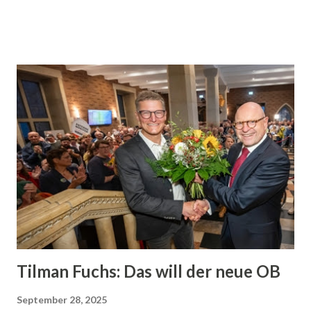
weinenden und einem lachenden Auge schließe man die Türen der
Gaststätte „Sandruper Baum“. Ein Ort, der dank den Gästen so viel
mehr gewesen sei als ein Arbeitsplatz. Denn: “Wir durften
unzählige liebe Kunden begrüßen und begleiten, wundervolle
Hochzeitsfeiern, liebevolle Geburtstage, feuchtfröhliche
Vereinsveranstaltungen und so viele besondere Momente
miterleben.“ Jede einzelne davon bliebe in bester Erinnerung. Und
so schließt der Post: “Danke für siebzehn Jahre voller
Begegnungen, Geschichte und Genuss. Danke für alles!“ Die
Gaststätte "Sandruper Baum" schließt vorübergehend ihre Pforten.
Foto: Siegmund Natschke...
Tilman Fuchs: Das will der neue OB
September 28, 2025