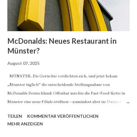
Neue Wohnungen ...
McDonalds: Neues Restaurant in
Münster?
August 07, 2025
MÜNSTER. Die Gerüchte verdichten sich, und jetzt bekam
„Münster täglich“ die entscheidende Stellungnahme von
McDonalds Deutschland: Offenbar möchte die Fast-Food-Kette in
Münster eine neue Filiale eröffnen – zumindest aber im Umland.
Für die Domstadt wäre es die fünfte. Jeder weiß es: Bisher gibt es die
TEILEN
KOMMENTAR VERÖFFENTLICHEN
Schnellrestaurants an der Ludgeristraße, an der Rudolf-Diesel-
MEHR ANZEIGEN
Straße und am Bahnhof (Berliner Platz). Außerdem gibt es einen
„McDrive“ an der Weseler Straße. Nun ist Expansion angesagt. Bis